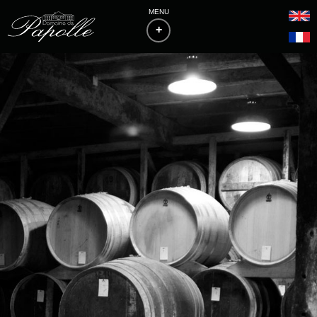
MENU
+
ACCUEIL
LE DOMAINE
PHILOSOPHIE & VITICULTURE
LES VINS
BAS-ARMAGNACS
BLANCHE D'ARMAGNAC
FLOCS DE GASCOGNE
PALMARÈS
ACCÈS & CONTACTS
TÉLÉCHARGEMENTS